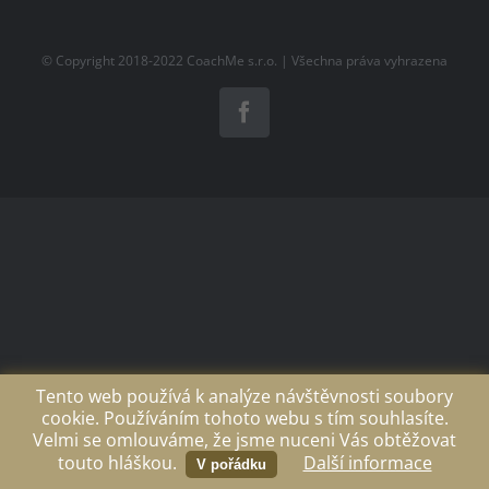
© Copyright 2018-2022
CoachMe s.r.o.
| Všechna práva vyhrazena
Facebook
Tento web používá k analýze návštěvnosti soubory
cookie. Používáním tohoto webu s tím souhlasíte.
Velmi se omlouváme, že jsme nuceni Vás obtěžovat
touto hláškou.
Další informace
V pořádku