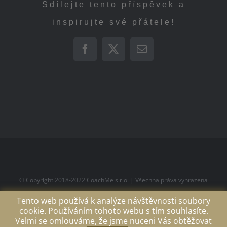
Sdílejte tento příspěvek a
inspirujte své přátele!
Facebook
X
E-
mail
© Copyright 2018-2022
CoachMe s.r.o.
| Všechna práva vyhrazena
Tento web používá k analýze návštěvnosti soubory
Facebook
cookie. Používáním tohoto webu s tím souhlasíte.
Velmi se omlouváme, že jsme nuceni Vás obtěžovat