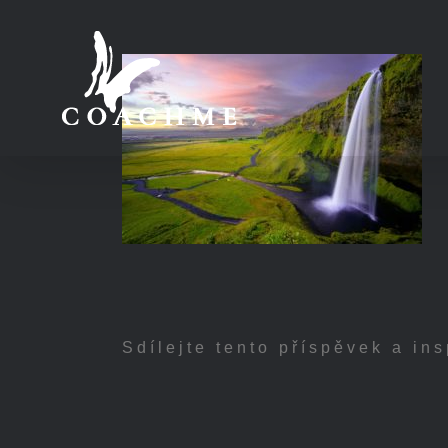
Přeskočit
na
obsah
Sdílejte tento příspěvek a ins